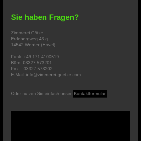
Sie haben Fragen?
Zimmerei Götze
Erdebergweg 43 g
14542 Werder (Havel)
Funk: +49 171 4100519
Büro: 03327 573201
Fax : 03327 573202
E-Mail: info@zimmerei-goetze.com
Oder nutzen Sie einfach unser
Kontaktformular
.