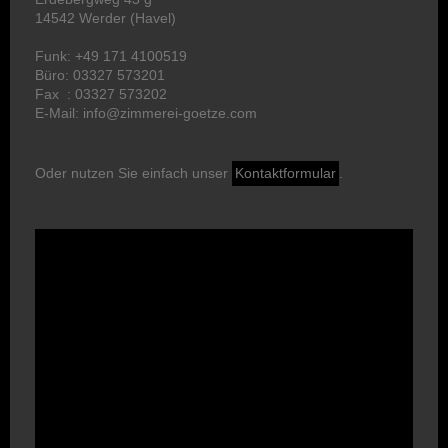
14542 Werder (Havel)
Funk: +49 171 4100519
Büro: 03327 573201
Fax : 03327 573202
E-Mail: info@zimmerei-goetze.com
Oder nutzen Sie einfach unser
Kontaktformular
.