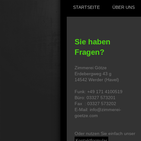
STARTSEITE
ÜBER UNS
Sie haben
Fragen?
Zimmerei Götze
Erdebergweg 43 g
14542 Werder (Havel)
Funk: +49 171 4100519
Büro: 03327 573201
Fax : 03327 573202
E-Mail: info@zimmerei-
goetze.com
Oder nutzen Sie einfach unser
Kontaktformular
.